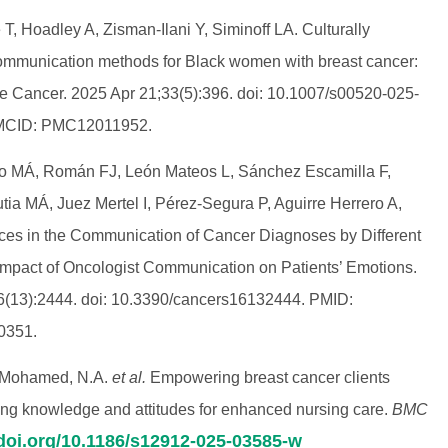
T, Hoadley A, Zisman-Ilani Y, Siminoff LA. Culturally
communication methods for Black women with breast cancer:
e Cancer. 2025 Apr 21;33(5):396. doi: 10.1007/s00520-025-
PMCID: PMC12011952.
o MÁ, Román FJ, León Mateos L, Sánchez Escamilla F,
ia MÁ, Juez Mertel I, Pérez-Segura P, Aguirre Herrero A,
es in the Communication of Cancer Diagnoses by Different
Impact of Oncologist Communication on Patients’ Emotions.
16(13):2444. doi: 10.3390/cancers16132444. PMID:
0351.
 Mohamed, N.A.
et al.
Empowering breast cancer clients
ming knowledge and attitudes for enhanced nursing care.
BMC
/doi.org/10.1186/s12912-025-03585-w