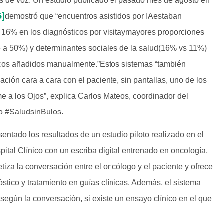
es de voz. Un estudio publicado el pasado mes de agosto en
5]
demostró que “encuentros asistidos por IAestaban
16% en los diagnósticos por visitaymayores proporciones
e a 50%) y determinantes sociales de la salud(16% vs 11%)
cos añadidos manualmente.”Estos sistemas “también
ción cara a cara con el paciente, sin pantallas, uno de los
ame a los Ojos”, explica Carlos Mateos, coordinador del
to #SaludsinBulos.
entado los resultados de un estudio piloto realizado en el
ital Clínico con un escriba digital entrenado en oncología,
tetiza la conversación entre el oncólogo y el paciente y ofrece
stico y tratamiento en guías clínicas. Además, el sistema
egún la conversación, si existe un ensayo clínico en el que