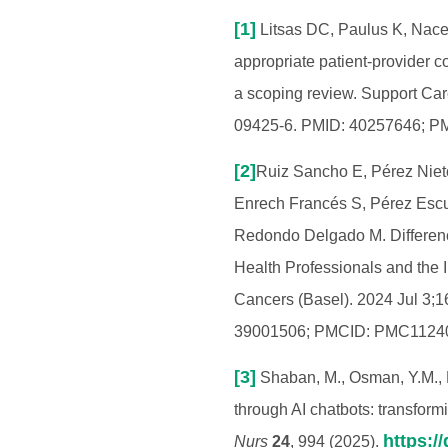
[1]
Litsas DC, Paulus K, Nace 
appropriate patient-provider 
a scoping review. Support Car
09425-6. PMID: 40257646; 
[2]
Ruiz Sancho E, Pérez Niet
Enrech Francés S, Pérez Escut
Redondo Delgado M. Differenc
Health Professionals and the 
Cancers (Basel). 2024 Jul 3;
39001506; PMCID: PMC1124
[3]
Shaban, M., Osman, Y.M.,
through AI chatbots: transfor
https:/
Nurs
24
, 994 (2025).