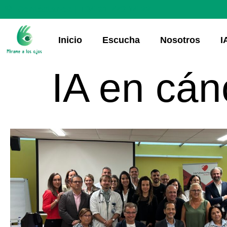
Contáctanos | +34 91 773 14 22
Inicio
Escucha
Nosotros
I
IA en cá