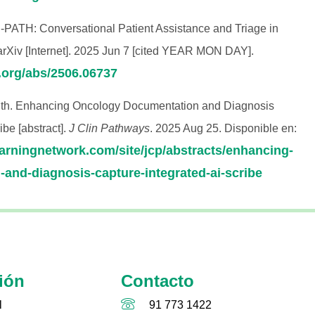
‑PATH: Conversational Patient Assistance and Triage in
 arXiv [Internet]. 2025 Jun 7 [cited YEAR MON DAY].
v.org/abs/2506.06737
lth. Enhancing Oncology Documentation and Diagnosis
ibe [abstract].
J Clin Pathways
. 2025 Aug 25. Disponible en:
arningnetwork.com/site/jcp/abstracts/enhancing-
and-diagnosis-capture-integrated-ai-scribe
ión
Contacto
l
91 773 1422